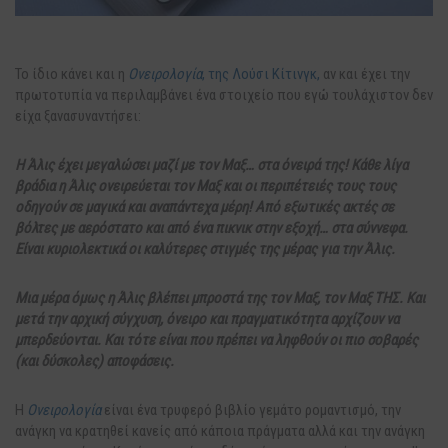
Το ίδιο κάνει και η
Ονειρολογία
, της Λούσι Κίτινγκ,
αν και έχει την
πρωτοτυπία να περιλαμβάνει ένα στοιχείο που εγώ τουλάχιστον δεν
είχα ξανασυναντήσει:
Η Άλις έχει μεγαλώσει μαζί με τον Μαξ… στα όνειρά της! Κάθε λίγα
βράδια η Άλις ονειρεύεται τον Μαξ και οι περιπέτειές τους τους
οδηγούν σε μαγικά και αναπάντεχα μέρη! Από εξωτικές ακτές σε
βόλτες με αερόστατο και από ένα πικνικ στην εξοχή… στα σύννεφα.
Είναι κυριολεκτικά οι καλύτερες στιγμές της μέρας για την Άλις.
Μια μέρα όμως η Άλις βλέπει μπροστά της τον Μαξ, τον Μαξ ΤΗΣ. Και
μετά την αρχική σύγχυση, όνειρο και πραγματικότητα αρχίζουν να
μπερδεύονται. Και τότε είναι που πρέπει να ληφθούν οι πιο σοβαρές
(και δύσκολες) αποφάσεις.
Η
Ονειρολογία
είναι ένα τρυφερό βιβλίο γεμάτο ρομαντισμό, την
ανάγκη να κρατηθεί κανείς από κάποια πράγματα αλλά και την ανάγκη