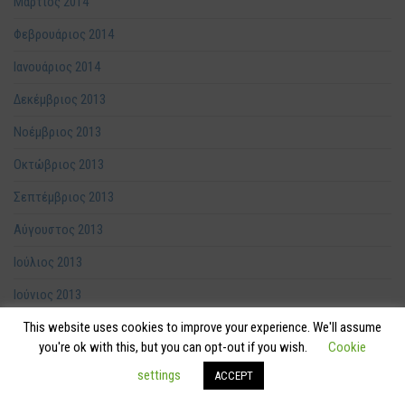
Μάρτιος 2014
Φεβρουάριος 2014
Ιανουάριος 2014
Δεκέμβριος 2013
Νοέμβριος 2013
Οκτώβριος 2013
Σεπτέμβριος 2013
Αύγουστος 2013
Ιούλιος 2013
Ιούνιος 2013
Μάιος 2013
This website uses cookies to improve your experience. We'll assume
you're ok with this, but you can opt-out if you wish.
Cookie
Απρίλιος 2013
settings
ACCEPT
Μάρτιος 2013