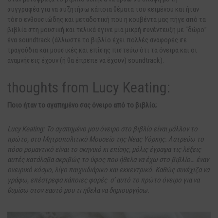
συγγραφέα για να συζητήσω κάποια θέματα του κειμένου και ήταν
τόσο ενθουσιώδης και μεταδοτική που η κουβέντα μας πήγε από τα
βιβλία στη μουσική και τελικά έγινε μια μικρή συνέντευξη με “δώρο”
ένα soundtrack (άλλωστε το βιβλίο έχει πολλές αναφορές σε
τραγούδια και μουσικές και επίσης πιστεύω ότι τα όνειρα και οι
αναμνήσεις έχουν (ή θα έπρεπε να έχουν) soundtrack).
thoughts from Lucy Keating:
Ποιο ήταν το αγαπημένο σας όνειρο από το βιβλίο;
Lucy Keating: Το αγαπημένο μου όνειρο στο βιβλίο είναι μάλλον το
πρώτο, στο Μητροπολιτικό Μουσείο της Νέας Υόρκης. Λατρεύω το
πόσο ρομαντικό είναι το σκηνικό κι επίσης, μόλις έγραψα τις λέξεις
αυτές κατάλαβα ακριβώς το ύφος που ήθελα να έχω στο βιβλίο… έναν
ονειρικό κόσμο, λίγο παιχνιδιάρικο και εκκεντρικό. Καθώς συνέχιζα να
γράφω, επέστρεφα κάποιες φορές σ’ αυτό το πρώτο όνειρο για να
θυμίσω στον εαυτό μου τι ήθελα να δημιουργήσω.