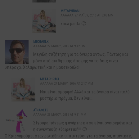
METAPHRASI
AAAAAA 27 ΜΑΪ́ΟΥ, 2016 AT 6:08 ΜΜ
xaxa panta 🙂
MICHAELK
AAAAAA 27 ΜΑΪ́ΟΥ, 2016 AT 9:42 ΠΜ
Μεγάλη συζήτηση για τα όνειρα όντως. Πάντως και
μόνο από αισθητικής άποψης να το δεις είναι
υπέροχο. Χαλαρωτική και η μουσικούλα!
METAPHRASI
AAAAAA 27 ΜΑΪ́ΟΥ, 2016 AT 2:17 ΜΜ
Ναι είναι όμορφο! Αλλά και τα όνειρα είναι πολύ
μυστήριο πράγμα, δεν είναι;;
ΆΙΝΑΦΕΤΣ
AAAAAA 28 ΜΑΪ́ΟΥ, 2016 AT 9:11 ΜΜ
Σίγουρα πάντως η ανάρτηση σου είναι ονειρεμένη και
η συνέντευξη εξαιρετική!!! 😉
Ο Κρισναμούρτι όταν ρωτήθηκε τι πιστεύει για τα όνειρα, απάντησε,