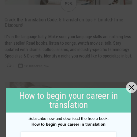
MORE
Crack the Translation Code: 5 Translation tips + Limited-Time
Discount!
It’s in the language baby: Make sure your language skills are nothing less
than stellar! Read books, listen to songs, watch movies, talk. Stay
updated with idioms, colloquialisms, and industry-specific terminology.
Specialize & Diversify: Identify a niche you would like to specialize in but:
remain versatile. Specialization sets you apart, while diversifying your
0
9 ΦΕΒΡΟΥΑΡΊΟΥ, 2024
skills widens…
How to begin your career in
UNCATEGORIZED
translation
Subscribe now and download the free e-book:
How to begin your career in translation