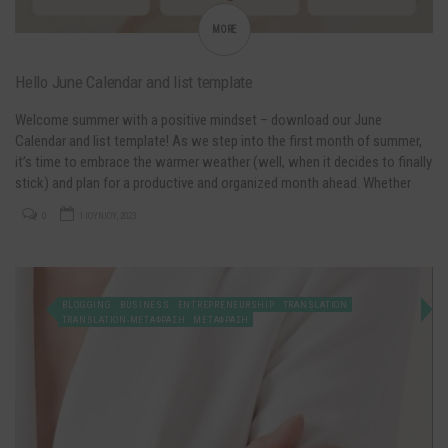
MORE
Hello June Calendar and list template
Welcome summer with a positive mindset – download our June
Calendar and list template! As we step into the first month of summer,
it’s time to embrace the warmer weather (well, when it decides to finally
stick) and plan for a productive and organized month ahead. Whether
you’re juggling work deadlines, personal commitments, or simply…
0
1 ΙΟΥΝΊΟΥ, 2023
BLOGGING
BUSINESS
ENTREPRENEURSHIP
TRANSLATION
TRANSLATION-ΜΕΤΆΦΡΑΣΗ
ΜΕΤΑΦΡΑΣΗ