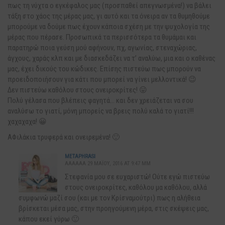
πως τη νύχτα ο εγκέφαλος μας (προσπαθεί απεγνωσμένα!) να βάλει
τάξη στο χάος της μέρας μας, γι αυτό και τα όνειρα αν τα θυμηθούμε
μπορούμε να δούμε πως έχουν κάποια σχέση με την ψυχολογία της
μέρας που πέρασε. Προσωπικά τα περισσότερα τα θυμάμαι και
παρατηρώ ποια γεύση μού αφήνουν, πχ, αγωνίας, στεναχώριας,
άγχους, χαράς κλπ και με διασκεδάζει να τ’ αναλύω, μια και ο καθένας
μας, έχει δικούς του κώδικες. Επίσης πιστεύω πως μπορούν να
προειδοποιήσουν για κάτι που μπορεί να γίνει μελλοντικά! 😉
Δεν πιστεύω καθόλου στους ονειροκρίτες! 😛
Πολύ γέλασα που βλέπεις φαγητά… και δεν χρειάζεται να σου
αναλύσω το γιατί, μόνη μπορείς να βρεις πολύ καλά το γιατί!!!
χαχαχαχα! 😀
ΑΦιλάκια τρυφερά και ονειρεμένα! 🙂
METAPHRASI
AAAAAA 29 ΜΑΪ́ΟΥ, 2016 AT 9:47 ΜΜ
Στεφανία μου σε ευχαριστώ! Ούτε εγώ πιστεύω
στους ονειροκρίτες, καθόλου μα καθόλου, αλλά
συμφωνώ μαζί σου (και με τον Κρίσναμούτρι) πως η αλήθεια
βρίσκεται μέσα μας, στην προηγούμενη μέρα, στις σκέψεις μας,
κάπου εκεί γύρω 🙂