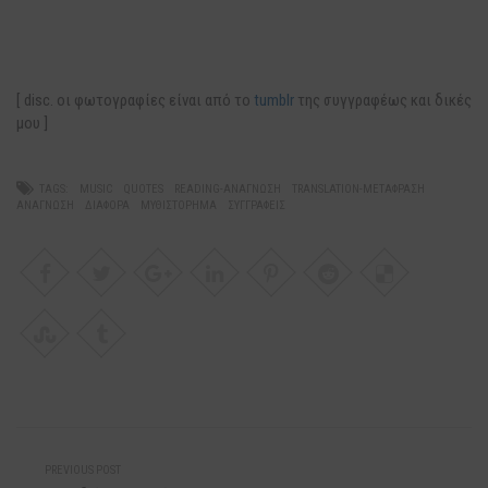
[ disc. οι φωτογραφίες είναι από το
tumblr
της συγγραφέως και δικές
μου ]
TAGS:
MUSIC
QUOTES
READING-ΑΝΆΓΝΩΣΗ
TRANSLATION-ΜΕΤΆΦΡΑΣΗ
ΑΝΆΓΝΩΣΗ
ΔΙΆΦΟΡΑ
ΜΥΘΙΣΤΌΡΗΜΑ
ΣΥΓΓΡΑΦΕΊΣ
PREVIOUS POST