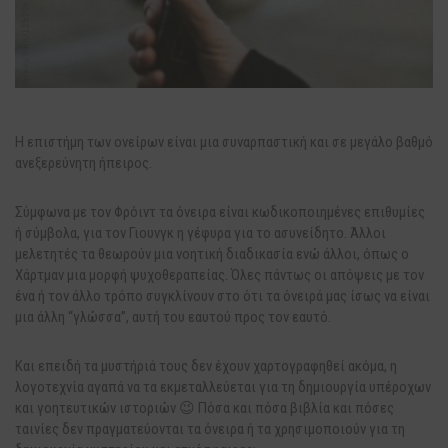
Η επιστήμη των ονείρων είναι μια συναρπαστική και σε μεγάλο βαθμό
ανεξερεύνητη ήπειρος.
Σύμφωνα με τον Φρόιντ τα όνειρα είναι κωδικοποιημένες επιθυμίες
ή σύμβολα, για τον Γιουνγκ η γέφυρα για το ασυνείδητο. Άλλοι
μελετητές τα θεωρούν μια νοητική διαδικασία ενώ άλλοι, όπως ο
Χάρτμαν μια μορφή ψυχοθεραπείας. Όλες πάντως οι απόψεις
με τον
ένα ή τον άλλο τρόπο συγκλίνουν στο ότι τα όνειρά μας ίσως να είναι
μια άλλη “γλώσσα”, αυτή του εαυτού προς τον εαυτό.
Και επειδή τα μυστήριά τους δεν έχουν χαρτογραφηθεί ακόμα, η
λογοτεχνία αγαπά να τα εκμεταλλεύεται για τη δημιουργία υπέροχων
και γοητευτικών ιστοριών 😉 Πόσα και πόσα βιβλία και πόσες
ταινίες δεν πραγματεύονται τα όνειρα ή τα χρησιμοποιούν για τη