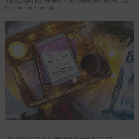
να προχωρήσει. Και όταν αυτές οι δύο ανάγκες συγκρούονται… well,
things are about to get ugly.
Όταν μετέφραζα το βιβλίο θέλησα να έρθω σε επαφή με τη