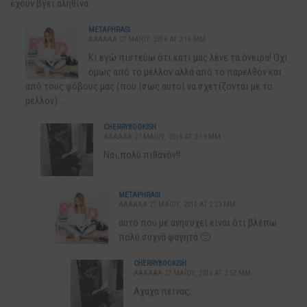
έχουν βγει αληθίνα.
METAPHRASI
AAAAAA 27 ΜΑΪ́ΟΥ, 2016 AT 2:16 ΜΜ
Kι εγώ πιστεύω ότι κάτι μας λένε τα όνειρα! Όχι
όμως από το μέλλον αλλά από το παρελθόν και
από τους φόβους μας (που ίσως αυτοί να σχετίζονται με το
μέλλον)…
CHERRYBOOKISH
AAAAAA 27 ΜΑΪ́ΟΥ, 2016 AT 2:19 ΜΜ
Ναι,πολύ πιθανόν!!
METAPHRASI
AAAAAA 27 ΜΑΪ́ΟΥ, 2016 AT 2:23 ΜΜ
αυτό που με ανησυχεί είναι ότι βλέπω
πολύ συχνά φαγητά 🙂
CHERRYBOOKISH
AAAAAA 27 ΜΑΪ́ΟΥ, 2016 AT 3:57 ΜΜ
Αχαχα πεινας;