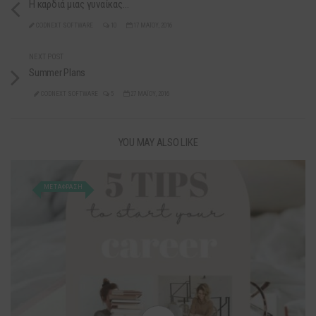
Η καρδιά μιας γυναίκας…
CODNEXT SOFTWARE
10
17 ΜΑΪ́ΟΥ, 2016
NEXT POST
Summer Plans
CODNEXT SOFTWARE
5
27 ΜΑΪ́ΟΥ, 2016
YOU MAY ALSO LIKE
ΜΕΤΑΦΡΑΣΗ