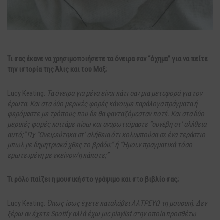
Τι σας έκανε να χρησιμοποιήσετε τα όνειρα σαν “όχημα” για να πείτε
την ιστορία της Άλις και του Μαξ;
Lucy Keating:
Τα όνειρα για μένα είναι κάτι σαν μια μεταφορά για τον
έρωτα. Και στα δύο μερικές φορές κάνουμε παράλογα πράγματα ή
φερόμαστε με τρόπους που δε θα φανταζόμασταν ποτέ. Και στα δύο
μερικές φορές κοιτάμε πίσω και αναρωτιόμαστε “συνέβη στ’ αλήθεια
αυτό;” Πχ “Ονειρεύτηκα στ’ αλήθεια ότι κολυμπούσα σε ένα τεράστιο
μπωλ με δημητριακά χθες το βράδυ;” ή “Ήμουν πραγματικά τόσο
ερωτευμένη με εκείνον/η κάποτε;”
Τι ρόλο παίζει η μουσική στο γράψιμο και στο βιβλίο σας;
Lucy Keating:
Όπως ίσως έχετε καταλάβει ΛΑΤΡΕΥΩ τη μουσική. Δεν
ξέρω αν έχετε Spotify αλλά έχω μια playlist στην οποία προσθέτω