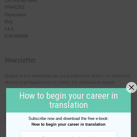
ΣΧΕΤΙΚΑ ΜΕ ΕΜΑΣ
ΥΠΗΡΕΣΙΕΣ
Παραγγελία
Blog
F.A.Q.
ΕΠΙΚΟΙΝΩΝΙΑ
Newsletter
Γραφτείτε στο newsletter μας για να μαθαίνετε πρώτοι τα τελευταία
νέα για τη μετάφραση και τις τάσεις της παγκόσμιας αγοράς.
How to begin your career in
translation
Subscribe now and download the free e-book:
How to begin your career in translation