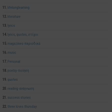
lifelonglearning
literature
lyrics
lyrics, quotes, στίχοι
magazines-περιοδικά
music
Personal
poetry-ποίηση
quotes
reading-ανάγνωση
success stories
three loves thursday