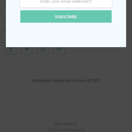
Social Media
SUBSCRIBE
Social Media
Βρείτε μας στα social media
Metaphrasi Translation Services © 2019
Όροι Χρήσης
Πολιτική Απορρήτου