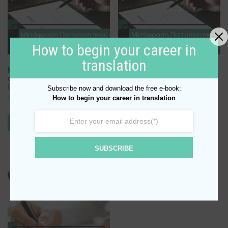
How to begin your career in
translation
Μετάφραση πιστοποιητικού
Μετάφραση πιστοποιητικού
οικογενειακής κατάστασης
οικογενειακής κατάστασης (2
(1σελ.)
σελ.)
Subscribe now and download the free e-book:
How to begin your career in translation
€
25.00
€
35.00
ΠΡΟΣΘΉΚΗ ΣΤΟ ΚΑΛΆΘΙ
ΠΡΟΣΘΉΚΗ ΣΤΟ ΚΑΛΆΘΙ
SUBSCRIBE