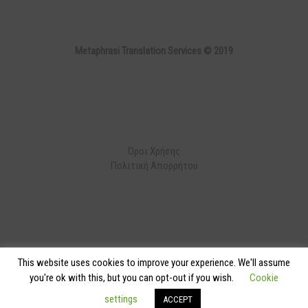
Metaphrasi Translation Services © 2019
Όροι Χρήσης
Πολιτική Απορρήτου
This website uses cookies to improve your experience. We'll assume
Developed by
Codnext Software
you're ok with this, but you can opt-out if you wish.
Cookie
settings
ACCEPT