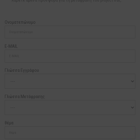
λάβετε άμεσα προσφορά για τη μετάφραση του project σας.
Ονοματεπώνυμο
E-MAIL
Γλώσσα Εγγράφου
Γλώσσα Μετάφρασης
θέμα