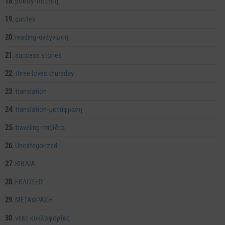
poetry-ποίηση
quotes
reading-ανάγνωση
success stories
three loves thursday
translation
translation-μετάφραση
traveling-ταξίδια
Uncategorized
ΒΙΒΛΙΑ
ΕΚΔΟΣΕΙΣ
ΜΕΤΑΦΡΑΣΗ
νεες κυκλοφορίες