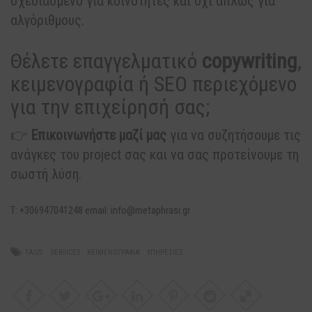
σχεδιασμένο για κοινότητες και όχι απλώς για
αλγόριθμους.
Θέλετε επαγγελματικό
copywriting
,
κειμενογραφία ή SEO περιεχόμενο
για την επιχείρησή σας;
👉
Επικοινωνήστε μαζί μας
για να συζητήσουμε τις
ανάγκες του project σας και να σας προτείνουμε τη
σωστή λύση.
T: +306947041248 email: info@metaphrasi.gr
TAGS:
SERVICES
ΚΕΙΜΕΝΟΓΡΑΦΊΑ
ΥΠΗΡΕΣΊΕΣ