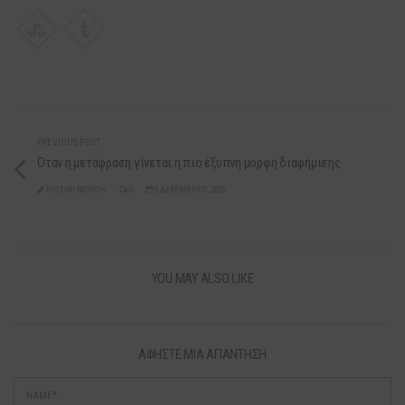
PREVIOUS POST
Όταν η μετάφραση γίνεται η πιο έξυπνη μορφή διαφήμισης
FOTEINI MOSCHI
0
8 ΔΕΚΕΜΒΡΊΟΥ, 2025
YOU MAY ALSO LIKE
ΑΦΉΣΤΕ ΜΙΑ ΑΠΆΝΤΗΣΗ