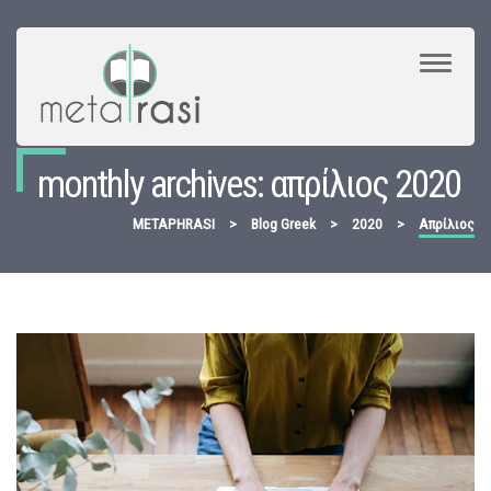
Toggle
Navigat
monthly archives: απρίλιος 2020
METAPHRASI
>
Blog Greek
>
2020
>
Απρίλιος