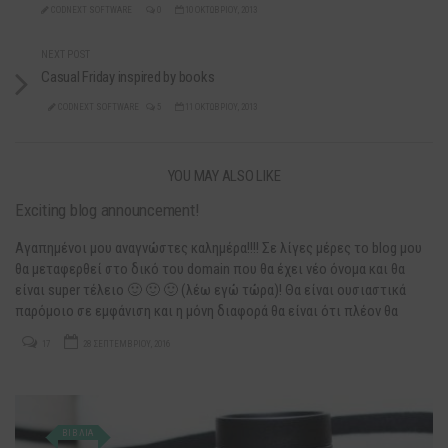
CODNEXT SOFTWARE
0
10 ΟΚΤΩΒΡΊΟΥ, 2013
NEXT POST
Casual Friday inspired by books
CODNEXT SOFTWARE
5
11 ΟΚΤΩΒΡΊΟΥ, 2013
YOU MAY ALSO LIKE
Exciting blog announcement!
Αγαπημένοι μου αναγνώστες καλημέρα!!!! Σε λίγες μέρες το blog μου
θα μεταφερθεί στο δικό του domain που θα έχει νέο όνομα και θα
είναι super τέλειο 🙂 🙂 🙂 (λέω εγώ τώρα)! Θα είναι ουσιαστικά
παρόμοιο σε εμφάνιση και η μόνη διαφορά θα είναι ότι πλέον θα
μπορώ να βάζω κι άλλα θέματα χωρίς τύψεις…
17
28 ΣΕΠΤΕΜΒΡΊΟΥ, 2016
ΒΙΒΛΙΑ