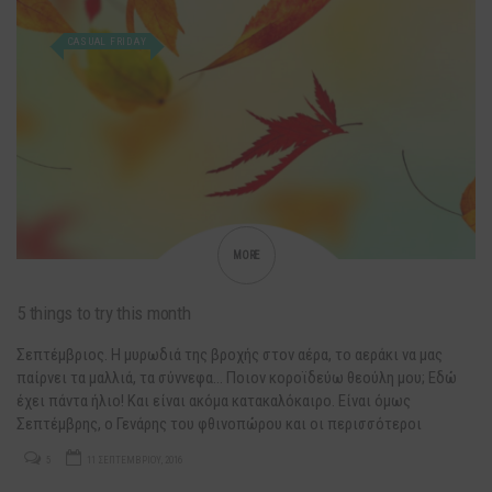
CASUAL FRIDAY
MORE
5 things to try this month
Σεπτέμβριος. Η μυρωδιά της βροχής στον αέρα, το αεράκι να μας
παίρνει τα μαλλιά, τα σύννεφα… Ποιον κοροϊδεύω θεούλη μου; Εδώ
έχει πάντα ήλιο! Και είναι ακόμα κατακαλόκαιρο. Είναι όμως
Σεπτέμβρης, ο Γενάρης του φθινοπώρου και οι περισσότεροι
είμαστε έτοιμοι για αναδιοργάνωση, υποσχέσεις και σχέδια.
5
11 ΣΕΠΤΕΜΒΡΊΟΥ, 2016
Γυμναστήρια, υγιεινή ζωή, χρόνος για μας και όλα τα resolutions…