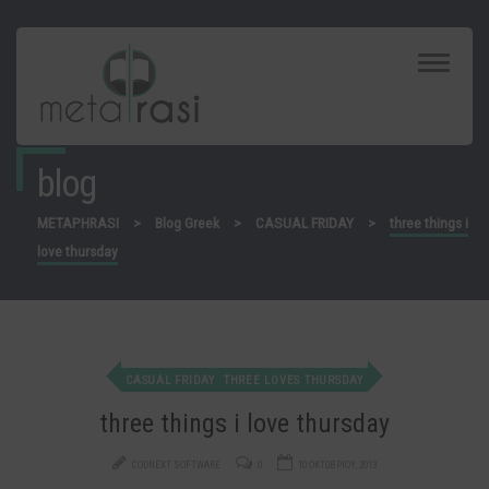
Toggle
Navigat
blog
METAPHRASI
>
Blog Greek
>
CASUAL FRIDAY
>
three things i
love thursday
CASUAL FRIDAY
THREE LOVES THURSDAY
three things i love thursday
CODNEXT SOFTWARE
0
10 ΟΚΤΩΒΡΊΟΥ, 2013