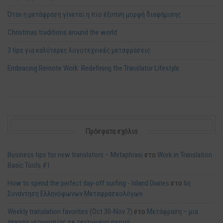
Όταν η μετάφραση γίνεται η πιο έξυπνη μορφή διαφήμισης
Christmas traditions around the world
3 tips για καλύτερες λογοτεχνικές μεταφράσεις
Embracing Remote Work: Redefining the Translator Lifestyle
Πρόσφατα σχόλια
Business tips for new translators – Metaphrasi
στο
Work in Translation
Basic Tools #1
How to spend the perfect day-off surfing - Island Diaries
στο
6η
Συνάντηση Ελληνόφωνων Μεταφρασεολόγων
Weekly translation favorites (Oct 30-Nov 7)
στο
Μετάφραση – μια
άσκηση ισορροπίας σε τεντωμένο σκοινί