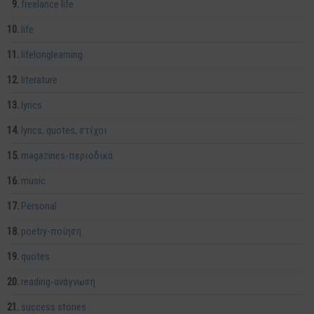
freelance life
life
lifelonglearning
literature
lyrics
lyrics, quotes, στίχοι
magazines-περιοδικά
music
Personal
poetry-ποίηση
quotes
reading-ανάγνωση
success stories