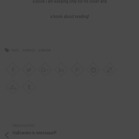
a book i am keeping only for its cover and
a book about reading!
TAGS:
VARIOUS
ΔΙΆΦΟΡΑ
PREVIOUS POST
Halloween is neeeaaaar!!!