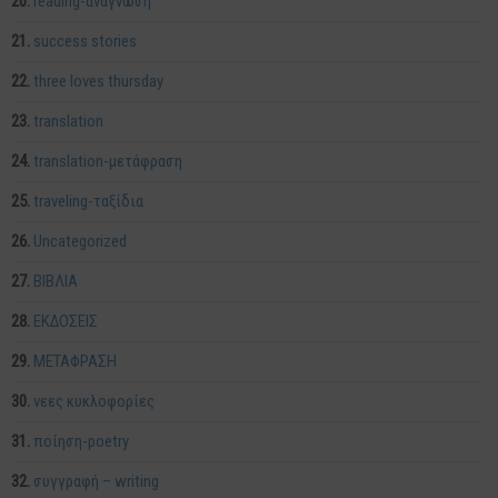
reading-ανάγνωση
success stories
three loves thursday
translation
translation-μετάφραση
traveling-ταξίδια
Uncategorized
ΒΙΒΛΙΑ
ΕΚΔΟΣΕΙΣ
ΜΕΤΑΦΡΑΣΗ
νεες κυκλοφορίες
ποίηση-poetry
συγγραφή – writing