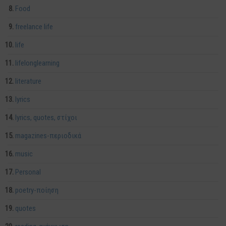
Food
freelance life
life
lifelonglearning
literature
lyrics
lyrics, quotes, στίχοι
magazines-περιοδικά
music
Personal
poetry-ποίηση
quotes