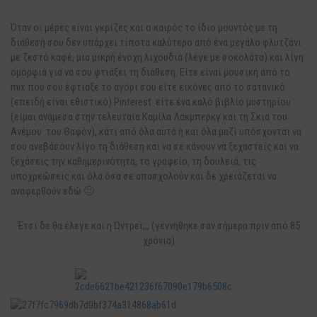
Όταν οι μέρες είναι γκρίζες και ο καιρός το ίδιο μουντός με τη
διάθεσή σου δεν υπάρχει τίποτα καλύτερο από ένα μεγάλο φλυτζάνι
με ζεστό καφέ, μια μικρή ένοχη λιχουδιά (λέγε με σοκολάτα) και λίγη
ομορφιά για να σου φτιάξει τη διάθεση. Είτε είναι μουσική από το
mix που σου έφτιαξε το αγόρι σου είτε εικόνες από το σατανικό
(επειδή είναι εθιστικό) Pinterest είτε ένα καλό βιβλίο μυστηρίου
(είμαι ανάμεσα στην τελευταία Καμίλα Λάκμπερκγ και τη Σκιά του
Ανέμου του Θαφόν), κάτι από όλα αυτά ή και όλα μαζί υπόσχονται να
σου ανεβάσουν λίγο τη διάθεση και να σε κάνουν να ξεχαστείς και να
ξεχάσεις την καθημερινότητα, το γραφείο, τη δουλειά, τις
υποχρεώσεις και όλα όσα σε απασχολούν και δε χρειάζεται να
αναφερθούν εδώ 🙂
Έτσι δε θα έλεγε και η Ώντρεϊ;;; (γεννήθηκε σαν σήμερα πριν από 85
χρόνια)