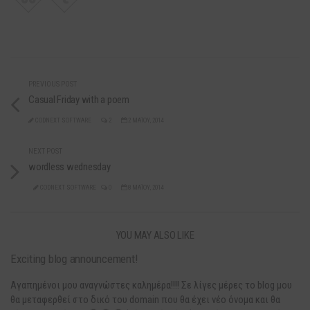
PREVIOUS POST
Casual Friday with a poem
CODNEXT SOFTWARE
2
2 ΜΑΪ́ΟΥ, 2014
NEXT POST
wordless wednesday
CODNEXT SOFTWARE
0
8 ΜΑΪ́ΟΥ, 2014
YOU MAY ALSO LIKE
Exciting blog announcement!
Αγαπημένοι μου αναγνώστες καλημέρα!!!! Σε λίγες μέρες το blog μου
θα μεταφερθεί στο δικό του domain που θα έχει νέο όνομα και θα