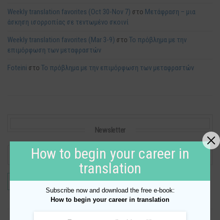
Weekly translation favorites (Oct 30-Nov 7)
στο
Μετάφραση – μια
άσκηση ισορροπίας σε τεντωμένο σκοινί
Weekly translation favorites (Mar 3-9)
στο
Το πρόβλημα με την
επιμόρφωση των μεταφραστών
Foteini
στο
Το πρόβλημα με την επιμόρφωση των μεταφραστών
Newsletter
How to begin your career in
translation
Subscribe now and download the free e-book:
How to begin your career in translation