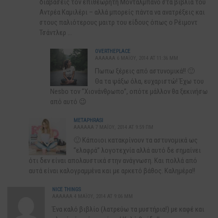
διαβάσεις τον επιθεωρητή Μονταλμπάνο στα βιβλία του
Αντρέα Καμιλέρι – αλλά μπορείς πάντα να ανατρέξεις και
στους παλιότερους μαιτρ του είδους όπως ο Ρέιμοντ
Τσάντλερ …
OVERTHEPLACE
AAAAAA 6 ΜΑΪ́ΟΥ, 2014 AT 11:36 ΜΜ
Πωπω ξέρεις από αστυνομικά!! 🙂
Θα τα ψάξω όλα, ευχαριστώ! Έχω του
Nesbo τον “Χιονάνθρωπο”, οπότε μάλλον θα ξεκινήσω
από αυτό 😉
METAPHRASI
AAAAAA 7 ΜΑΪ́ΟΥ, 2014 AT 9:59 ΠΜ
🙂 Κάποιοι κατακρίνουν τα αστυνομικά ως
“ελαφρά” λογοτεχνία αλλά αυτό δε σημαίνει
ότι δεν είναι απολαυστικά στην ανάγνωση. Και πολλά από
αυτά είναι καλογραμμένα και με αρκετό βάθος. Καλημέρα!!
NICE THINGS
AAAAAA 4 ΜΑΪ́ΟΥ, 2014 AT 9:06 ΜΜ
Ένα καλό βιβλίο (λατρεύω τα μυστήρια!) με καφέ και