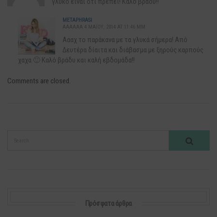
γλυκό είναι ότι πρέπει! Καλό βράδυ!!
METAPHRASI
AAAAAA 4 ΜΑΪ́ΟΥ, 2014 AT 11:46 ΜΜ
Αααχ το παράκανα με τα γλυκά σήμερα! Από
Δευτέρα δίαιτα και διάβασμα με ξηρούς καρπούς
χαχα 🙂 Καλό βράδυ και καλή εβδομάδα!!
Comments are closed.
Πρόσφατα άρθρα