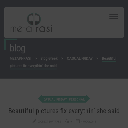
Toggle
Navigat
blog
METAPHRASI
>
Blog Greek
>
CASUAL FRIDAY
>
Beautiful
pictures fix everythin’ she said
CASUAL FRIDAY
PERSONAL
Beautiful pictures fix everythin’ she said
CODNEXT SOFTWARE
9
4 ΜΑΪ́ΟΥ, 2014