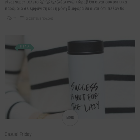
είναι super τέλειο 🙂 🙂 🙂 (λέω εγώ τώρα)! Θα είναι ουσιαστικά
παρόμοιο σε εμφάνιση και η μόνη διαφορά θα είναι ότι πλέον θα
μπορώ να βάζω κι άλλα θέματα χωρίς τύψεις…
17
28 ΣΕΠΤΕΜΒΡΊΟΥ, 2016
ΒΙΒΛΙΑ
MORE
Casual Friday