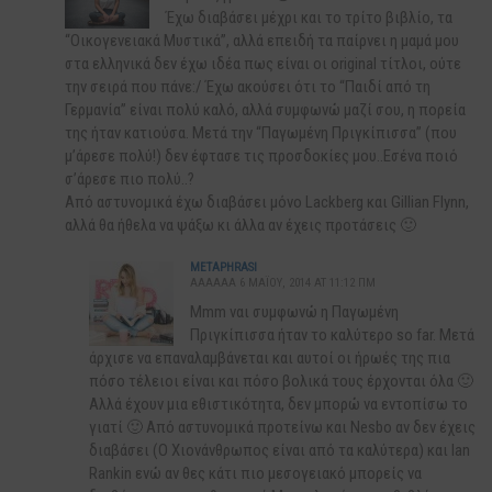
Έχω διαβάσει μέχρι και το τρίτο βιβλίο, τα
“Οικογενειακά Μυστικά”, αλλά επειδή τα παίρνει η μαμά μου
στα ελληνικά δεν έχω ιδέα πως είναι οι original τίτλοι, ούτε
την σειρά που πάνε:/ Έχω ακούσει ότι το “Παιδί από τη
Γερμανία” είναι πολύ καλό, αλλά συμφωνώ μαζί σου, η πορεία
της ήταν κατιούσα. Μετά την “Παγωμένη Πριγκίπισσα” (που
μ’άρεσε πολύ!) δεν έφτασε τις προσδοκίες μου..Εσένα ποιό
σ’άρεσε πιο πολύ..?
Από αστυνομικά έχω διαβάσει μόνο Lackberg και Gillian Flynn,
αλλά θα ήθελα να ψάξω κι άλλα αν έχεις προτάσεις 🙂
METAPHRASI
AAAAAA 6 ΜΑΪ́ΟΥ, 2014 AT 11:12 ΠΜ
Mmm ναι συμφωνώ η Παγωμένη
Πριγκίπισσα ήταν το καλύτερο so far. Μετά
άρχισε να επαναλαμβάνεται και αυτοί οι ήρωές της πια
πόσο τέλειοι είναι και πόσο βολικά τους έρχονται όλα 🙂
Αλλά έχουν μια εθιστικότητα, δεν μπορώ να εντοπίσω το
γιατί 🙂 Από αστυνομικά προτείνω και Nesbo αν δεν έχεις
διαβάσει (Ο Χιονάνθρωπος είναι από τα καλύτερα) και Ian
Rankin ενώ αν θες κάτι πιο μεσογειακό μπορείς να