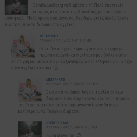
Camilla Lackberg να διαβάσεις 🙂 Πολύ σκοτεινές
ιστορίες στο τοπίο της Φιλανδίας, με επηρεάζουν
κάθε φορά… Πολύ όμορφο κείμενο, και δεν ξέρω γιατί, αλλά μ’άρεσε
πιο πολύ που το διάβασα στα αγγλικά!
METAPHRASI
AAAAAA 4 ΜΑΪ́ΟΥ, 2014 AT 11:44 ΜΜ
Πόσο δίκιο έχεις! Ξέρω εγώ γιατί: το έγραψα
πρώτα στα αγγλικά γιατί αυτό μου βγήκε εκείνη
τη στιγμή και μετά είπα να το ξαναγράψω στα ελληνικά να μην έχει
μόνο αγγλικά το ποστ! 🙂
METAPHRASI
AAAAAA 4 ΜΑΪ́ΟΥ, 2014 AT 11:45 ΜΜ
Ξεκίνησα το Buried Angels, τα άλλα τα έχω
διαβάσει παλιότερα και νομίζω ότι η πορεία
της ήταν… κατιούσα οπότε περιμένω να δω αν θα είναι
καλύτερο αυτό. Τα έχεις διαβάσει;
OVERTHEPLACE
AAAAAA 5 ΜΑΪ́ΟΥ, 2014 AT 3:07 ΜΜ
Τώρα εξηγείται! 😉