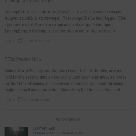
5 things to try this month
Σεπτέμβριος. Η μυρωδιά της βροχής στον αέρα, το αεράκι να μας
παίρνει τα μαλλιά, τα σύννεφα… Ποιον κοροϊδεύω θεούλη μου; Εδώ
έχει πάντα ήλιο! Και είναι ακόμα κατακαλόκαιρο. Είναι όμως
Σεπτέμβρης, ο Γενάρης του φθινοπώρου και οι περισσότεροι
είμαστε έτοιμοι για αναδιοργάνωση, υποσχέσεις και σχέδια.
5
11 ΣΕΠΤΕΜΒΡΊΟΥ, 2016
Γυμναστήρια, υγιεινή ζωή, χρόνος για μας και όλα τα resolutions…
TEDx Rhodes 2016
Values Worth Sharing Last Saturday I went to Tedx Rhodes, an event
held for the second time on our island. Last year I was away so it was
my first time attending such an event in Rhodes. Our beautiful island
might be small and remote but it has a long tradition in culture and
innovation…
5
6 ΣΕΠΤΕΜΒΡΊΟΥ, 2016
9 COMMENTS
OVERTHEPLACE
AAAAAA 4 ΜΑΪ́ΟΥ, 2014 AT 8:26 ΜΜ