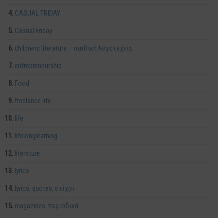
CASUAL FRIDAY
Casual Friday
childrens literature – παιδική λογοτεχνία
entrepreneurship
Food
freelance life
life
lifelonglearning
literature
lyrics
lyrics, quotes, στίχοι
magazines-περιοδικά