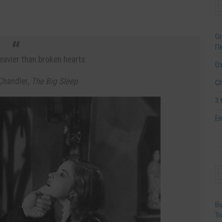
Gr
Πε
avier than broken hearts
Ότ
handler
,
T
he Big Sleep
Ch
3 
Em
Bu
Tr