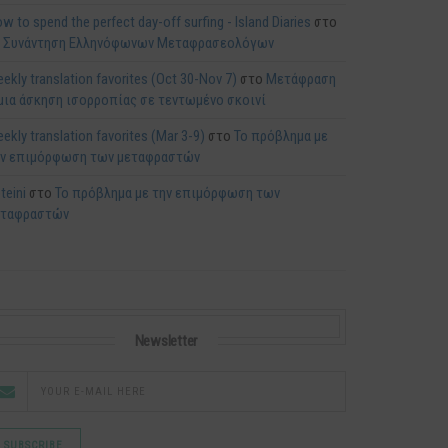
w to spend the perfect day-off surfing - Island Diaries
στο
η Συνάντηση Ελληνόφωνων Μεταφρασεολόγων
ekly translation favorites (Oct 30-Nov 7)
στο
Μετάφραση
μια άσκηση ισορροπίας σε τεντωμένο σκοινί
ekly translation favorites (Mar 3-9)
στο
Το πρόβλημα με
ην επιμόρφωση των μεταφραστών
teini
στο
Το πρόβλημα με την επιμόρφωση των
εταφραστών
Newsletter