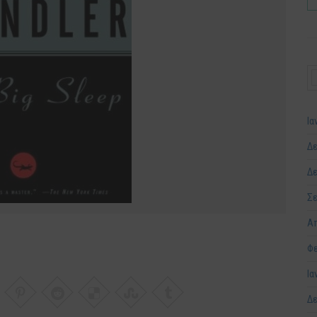
Ια
Δε
Δε
Σε
Απ
Φε
Ια
Δε