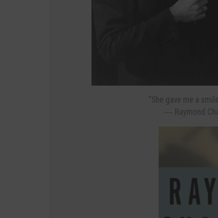
“She gave me a smile 
―
Raymond Cha