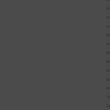
Α
Ιο
Ιο
Μά
Απ
Μά
Φε
Ια
Δε
Νο
Ο
Σε