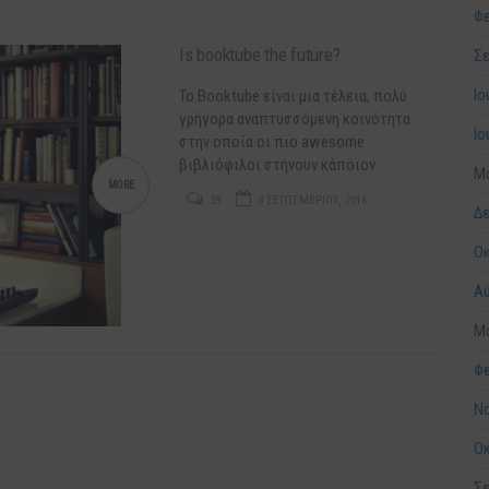
Φε
Is booktube the future?
Σε
Ιο
Το Booktube είναι μια τέλεια, πολύ
γρήγορα αναπτυσσόμενη κοινότητα
Ιο
στην οποία οι πιο awesome
βιβλιόφιλοι στήνουν κάποιον
Μά
εξοπλισμό και μιλάνε στην κάμερα για
MORE
39
3 ΣΕΠΤΕΜΒΡΊΟΥ, 2016
τα αγαπημένα τους βιβλία. Eίναι
Δε
ουσιαστικά μια άλλη μορφή blogging,
Ο
μέσω video (vlogging). Συνήθως γίνεται
μπροστά από κάποια βιβλιοθήκη ή
Α
πολύ ωραίο δωμάτιο γεμάτο βιβλία,
αφίσες και fandom items. Εξελίσσεται
Μά
σε ένα…
Φε
Νο
Ο
Σε