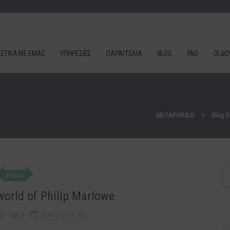
ΧΕΤΙΚΑ ΜΕ ΕΜΑΣ
ΥΠΗΡΕΣΙΕΣ
ΠΑΡΑΓΓΕΛΊΑ
BLOG
FAQ
ΟΙ ΔΟ
METAPHRASI
>
Blog G
ΒΙΒΛΙΑ
orld of Philip Marlowe
E
0
23 ΑΥΓΟΎΣΤΟΥ, 2013