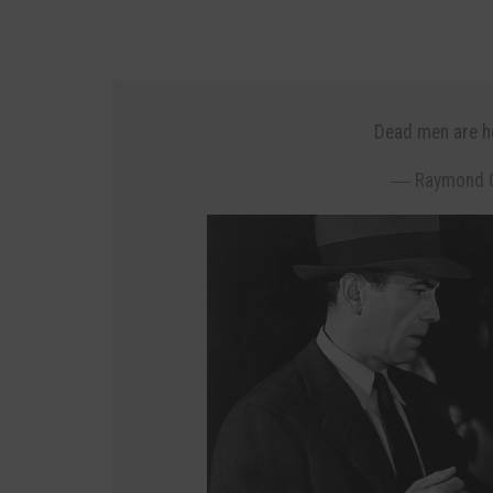
Dead men are he
―
Raymond C