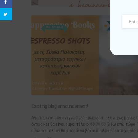
ΜΕΤΑΦΡΑΣΗ
Exciting blog announcement!
Αγαπημένοι μου αναγνώστες καλημέρα!!!! Σε λίγες μέρες τ
όνομα και θα είναι super τέλειο 🙂 🙂 🙂 (λέω εγώ τώρα)
είναι ότι πλέον θα μπορώ να βάζω κι άλλα θέματα χωρίς