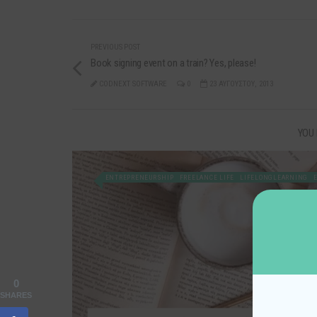
PREVIOUS POST
Book signing event on a train? Yes, please!
CODNEXT SOFTWARE
0
23 ΑΥΓΟΎΣΤΟΥ, 2013
YOU 
ENTREPRENEURSHIP
FREELANCE LIFE
LIFELONGLEARNING
0
SHARES