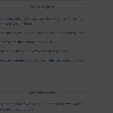
Πρόσφατα άρθρα
eek Copywriting & Κειμενογραφία: Σύγχρονες Υπηρεσίες
ριεχομένου για Brands
αν η μετάφραση γίνεται η πιο έξυπνη μορφή διαφήμισης
ristmas traditions around the world
tips για καλύτερες λογοτεχνικές μεταφράσεις
bracing Remote Work: Redefining the Translator Lifestyle
Πρόσφατα σχόλια
siness tips for new translators – Metaphrasi
στο
Work in
anslation Basic Tools #1