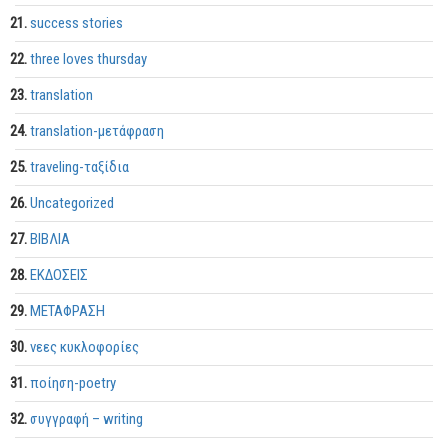
success stories
three loves thursday
translation
translation-μετάφραση
traveling-ταξίδια
Uncategorized
ΒΙΒΛΙΑ
ΕΚΔΟΣΕΙΣ
ΜΕΤΑΦΡΑΣΗ
νεες κυκλοφορίες
ποίηση-poetry
συγγραφή – writing