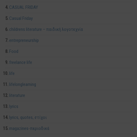
CASUAL FRIDAY
Casual Friday
childrens literature – παιδική λογοτεχνία
entrepreneurship
Food
freelance life
life
lifelonglearning
literature
lyrics
lyrics, quotes, στίχοι
magazines-περιοδικά