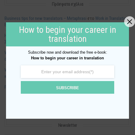
Πρόσφατα σχόλια
Business tips for new translators – Metaphrasi
στο
Work in Translation
Basic Tools #1
How to begin your career in
How to spend the perfect day-off surfing - Island Diaries
στο
6η
translation
Συνάντηση Ελληνόφωνων Μεταφρασεολόγων
Subscribe now and download the free e-book:
Weekly translation favorites (Oct 30-Nov 7)
στο
Μετάφραση – μια
How to begin your career in translation
άσκηση ισορροπίας σε τεντωμένο σκοινί
Weekly translation favorites (Mar 3-9)
στο
Το πρόβλημα με την
επιμόρφωση των μεταφραστών
Foteini
στο
Το πρόβλημα με την επιμόρφωση των μεταφραστών
SUBSCRIBE
Newsletter