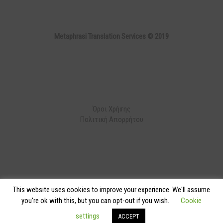
Metaphrasi Translation Services © 2019
Όροι Χρήσης
Πολιτική Απορρήτου
This website uses cookies to improve your experience. We'll assume
Developed by
Codnext Software
you're ok with this, but you can opt-out if you wish.
Cookie
settings
ACCEPT