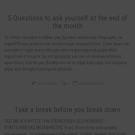
5 Questions to ask yourself at the end of
the month
Το τέλος του μήνα συνήθως μας βρίσκει να κάνουμε πληρωμές, να
παραδίδουμε projects και να κλείνουμε εκκρεμότητες. Είναι όμως και
μια καλή στιγμή να κοιτάξουμε κάποια φαινομενικά μικρά αλλά
σημαντικά στοιχεία της επιχείρησής μας και να κάνουμε κάποιες
ερωτήσεις που θα μας βοηθήσουν να τα πάμε καλύτερα τον επόμενο
μήνα, από άποψη οικονομική αλλά και…
FOTEINI MOSCHI
0
21 ΦΕΒΡΟΥΑΡΊΟΥ, 2022
Take a break before you break down
ΠΩΣ ΝΑ ΑΠΟΦΥΓΕΤΕ ΤΗΝ ΥΠΕΡΚΟΠΩΣΗ ΩΣ ΕΛΕΥΘΕΡΟΣ
ΕΠΑΓΓΕΛΜΑΤΙΑΣ ΜΕΤΑΦΡΑΣΤΗΣ Ή ως ιδιοκτήτης μιας μικρής
επιχείρησης. Η υπερκόπωση έχει τόσες πολλές μορφές που είναι