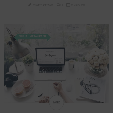
CODNEXT SOFTWARE
1
26 ΜΑΪ́ΟΥ, 2017
ΒΙΒΛΙΑ
ΜΕΤΑΦΡΑΣΗ
MORE