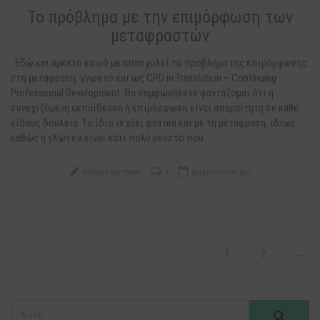
Το πρόβλημα με την επιμόρφωση των
μεταφραστών
Εδώ και αρκετό καιρό με απασχολεί το πρόβλημα της επιμόρφωσης
στη μετάφραση, γνωστό και ως CPD in Translation – Continuing
Professional Development. Θα συμφωνήσετε φαντάζομαι ότι η
συνεχιζόμενη εκπαίδευση ή επιμόρφωση είναι απαραίτητη σε κάθε
είδους δουλειά. Tο ίδιο ισχύει φυσικά και με τη μετάφραση, ιδίως
καθώς η γλώσσα είναι κάτι πολύ ρευστό που…
CODNEXT SOFTWARE
3
28 ΦΕΒΡΟΥΑΡΊΟΥ, 2017
→
1
2