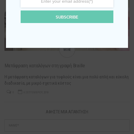
SUBSCRIBE
MORE
Μετάφραση καταλόγων στη γραφή Braille
Η μετάφραση καταλόγων για τυφλούς είναι μια πολύ απλή και εύκολη
διαδικασία, με μικρό σχετικά κόστος
0
6 ΣΕΠΤΕΜΒΡΊΟΥ, 2018
ΑΦΉΣΤΕ ΜΙΑ ΑΠΆΝΤΗΣΗ