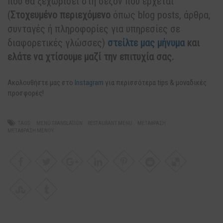
που θα ξεχωρίσει στη σεζόν που έρχεται
(
Στοχευμένο περιεχόμενο
όπως blog posts, άρθρα,
συνταγές ή πληροφορίες για υπηρεσίες σε
διαφορετικές γλώσσες)
στείλτε μας μήνυμα
και
ελάτε να χτίσουμε μαζί την επιτυχία σας.
Ακολουθήστε μας στο
Instagram
για περισσότερα tips & μοναδικές
προσφορές!
TAGS:
MENU TRANSLATION
RESTAURANT MENU
ΜΕΤΆΦΡΑΣΗ
ΜΕΤΆΦΡΑΣΗ ΜΕΝΟΎ