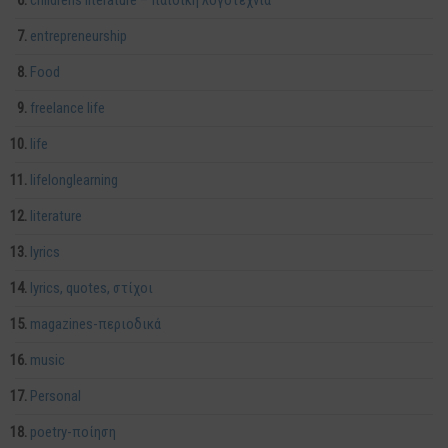
entrepreneurship
Food
freelance life
life
lifelonglearning
literature
lyrics
lyrics, quotes, στίχοι
magazines-περιοδικά
music
Personal
poetry-ποίηση