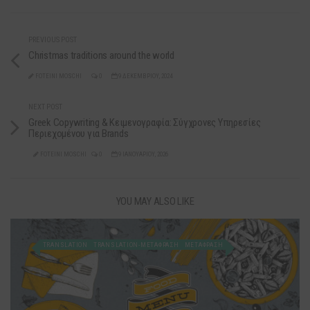
PREVIOUS POST
Christmas traditions around the world
FOTEINI MOSCHI
0
9 ΔΕΚΕΜΒΡΊΟΥ, 2024
NEXT POST
Greek Copywriting & Κειμενογραφία: Σύγχρονες Υπηρεσίες
Περιεχομένου για Brands
FOTEINI MOSCHI
0
9 ΙΑΝΟΥΑΡΊΟΥ, 2026
YOU MAY ALSO LIKE
TRANSLATION
TRANSLATION-ΜΕΤΆΦΡΑΣΗ
ΜΕΤΑΦΡΑΣΗ