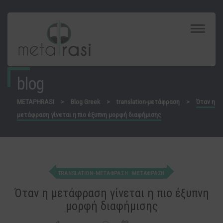
Toggle
Navigat
blog
METAPHRASI
>
Blog Greek
>
translation-μετάφραση
>
Όταν η
μετάφραση γίνεται η πιο έξυπνη μορφή διαφήμισης
TRANSLATION-ΜΕΤΆΦΡΑΣΗ
ΜΕΤΑΦΡΑΣΗ
Όταν η μετάφραση γίνεται η πιο έξυπνη
μορφή διαφήμισης